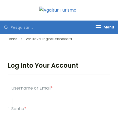
Agaltur
Transformar seus
Turismo
sonhos de viajar em
Menu
realidade
Home
WP Travel Engine Dashboard
Log into Your Account
Username or Email
*
Senha
*